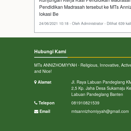
Pendidikan Madrasah tersebut ke MTs Anni
lokasi Be
24/06/2021 10:18 - Oleh Administrator - Dilihat 639 kal
Hubungi Kami
MTs ANNIZHOMIYYAH ⋅ Religious, Innovative, Activ
and Nice!
Alamat
Jl. Raya Labuan Pandeglang K
2,5 Kp. Jaha Desa Sukamaju Ke
Labuan Pandeglang Banten
Telepon
081910821539
Email
mtsannizhomiyyah@gmail.com