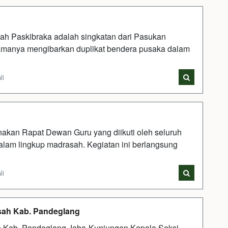
ah Paskibraka adalah singkatan dari Pasukan
amanya mengibarkan duplikat bendera pusaka dalam
li
kan Rapat Dewan Guru yang diikuti oleh seluruh
alam lingkup madrasah. Kegiatan ini berlangsung
li
sah Kab. Pandeglang
h Kab. Pandeglang Jaha-Kunjungan Kepala Seksi