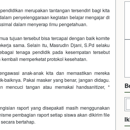
 pendidikan merupakan tantangan tersendiri bagi kita
alam penyelenggaraan kegiatan belajar mengajar di
aksimal dalam menyerap ilmu pengetahuan.
mua tujuan tersebut bisa tercapai dengan baik komite
rja sama. Selain itu, Masrudin Djani, S.Pd selaku
ebagai tenaga pendidik pada kesempatan tersebut
embali memperketat protokol kesehatan.
mengawasi anak-anak kita dan memastikan mereka
k-baiknya. Pakai masker yang benar, jangan didagu.
B
n mencuci tangan atau memakai handsanitizer, "
gisian raport yang disepakati masih menggunakan
nisme pembagian raport setiap siswa akan dikirim file
Ik
 secara bertahap.