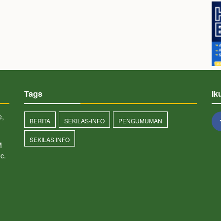
Tags
Ik
e,
BERITA
SEKILAS-INFO
PENGUMUMAN
SEKILAS INFO
M
c.